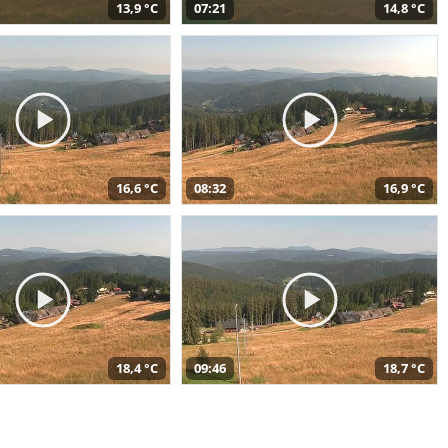
13,9 °C
07:21
14,8 °C
16,6 °C
08:32
16,9 °C
18,4 °C
09:46
18,7 °C