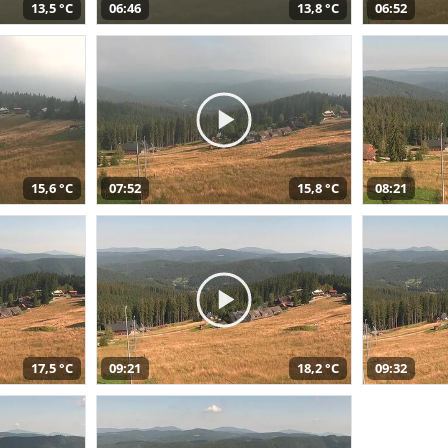
13,5 °C
06:46
13,8 °C
06:52
15,6 °C
07:52
15,8 °C
08:21
17,5 °C
09:21
18,2 °C
09:32