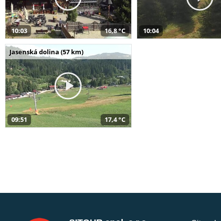
10:03
16,8 °C
10:04
Jasenská dolina (57 km)
09:51
17,4 °C