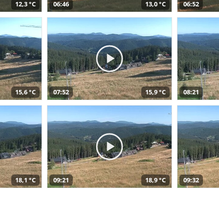
12,3 °C
06:46
13,0 °C
06:52
15,6 °C
07:52
15,9 °C
08:21
18,1 °C
09:21
18,9 °C
09:32