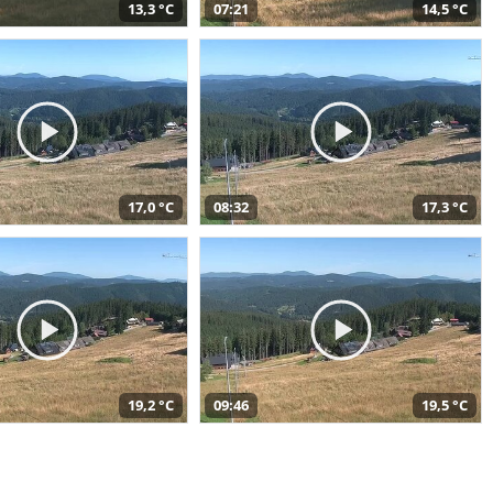
13,3 °C
07:21
14,5 °C
17,0 °C
08:32
17,3 °C
19,2 °C
09:46
19,5 °C