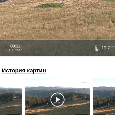
09:52
19.7 °
9. 8. 2026
История картин