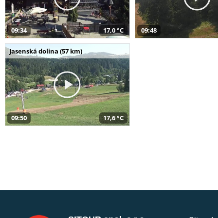
09:34
17,0 °C
09:48
Jasenská dolina (57 km)
09:50
17,6 °C