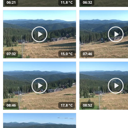
06:21
11,8 °C
06:32
07:32
15,0 °C
07:46
08:46
17,8 °C
08:52