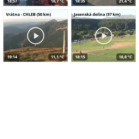
18:57
18,7 °C
18:35
21,4 °C
Vrátna - CHLEB (50 km)
Jasenská dolina (57 km)
19:14
11,1 °C
18:15
18,8 °C