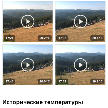
17:21
20,2 °C
17:32
20,1 °C
17:46
20,0 °C
17:52
19,9 °C
Исторические температуры