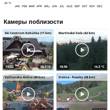
Камеры поблизости
Ski Centrum Kohútka (11 km)
Martinské hole (42 km)
16:52
18,7 °C
18:56
14,5 °C
Valčianska dolina (46 km)
Vrátna - Paseky (48 km)