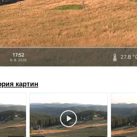
17:52
27.8 °
6. 8. 2026
ория картин