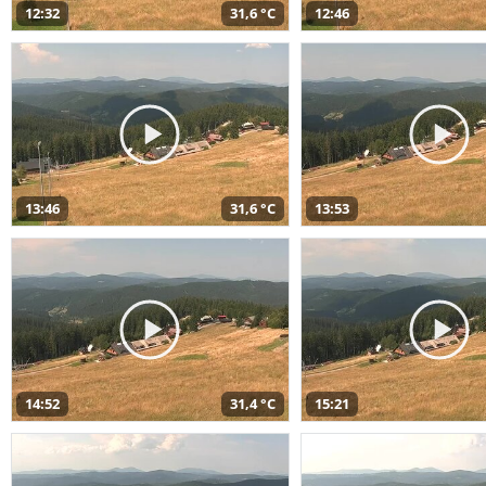
12:32
31,6 °C
12:46
13:46
31,6 °C
13:53
14:52
31,4 °C
15:21