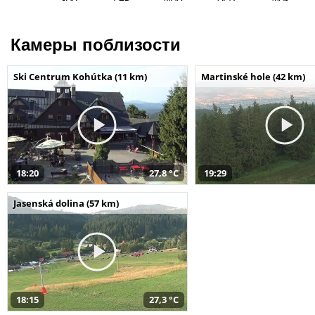
Камеры поблизости
Ski Centrum Kohútka (11 km)
Martinské hole (42 km)
18:20
27,8 °C
19:29
Jasenská dolina (57 km)
18:15
27,3 °C