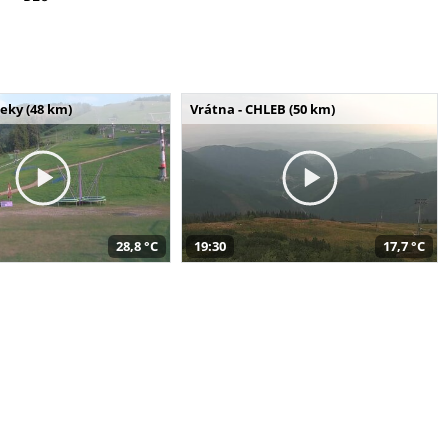
seky (48 km)
Vrátna - CHLEB (50 km)
28,8 °C
19:30
17,7 °C