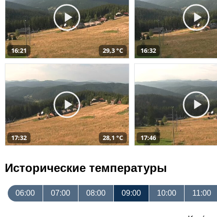
16:21
29,3 °C
16:32
17:32
28,1 °C
17:46
Исторические температуры
06:00
07:00
08:00
09:00
10:00
11:00