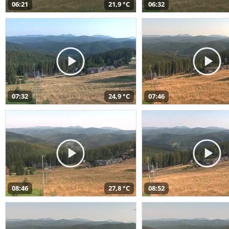
06:21
21,9 °C
06:32
07:32
24,9 °C
07:46
08:46
27,8 °C
08:52