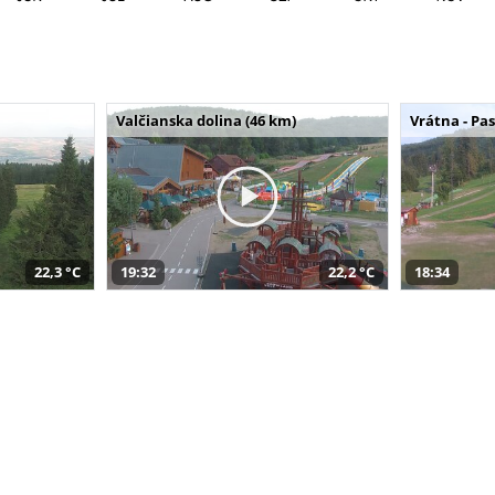
Valčianska dolina (46 km)
Vrátna - Pa
22,3 °C
19:32
22,2 °C
18:34