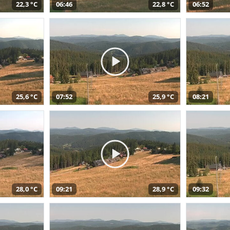
22,3 °C
06:46
22,8 °C
06:52
25,6 °C
07:52
25,9 °C
08:21
28,0 °C
09:21
28,9 °C
09:32