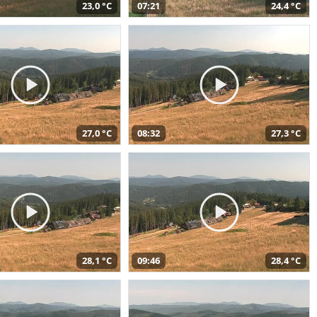
23,0 °C
07:21
24,4 °C
27,0 °C
08:32
27,3 °C
28,1 °C
09:46
28,4 °C