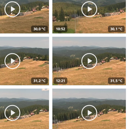
30,0 °C
10:52
30,1 °C
31,2 °C
12:21
31,5 °C