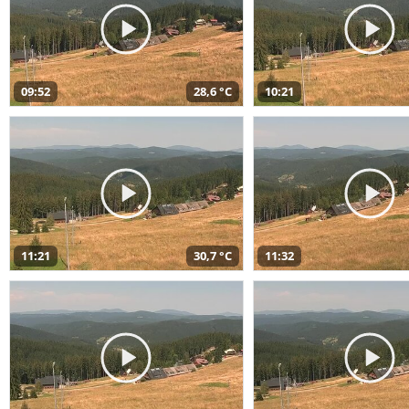
09:52
28,6 °C
10:21
11:21
30,7 °C
11:32