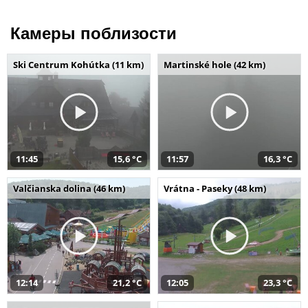
Камеры поблизости
Ski Centrum Kohútka (11 km)
Martinské hole (42 km)
11:45
15,6 °C
11:57
16,3 °C
Valčianska dolina (46 km)
Vrátna - Paseky (48 km)
12:14
21,2 °C
12:05
23,3 °C