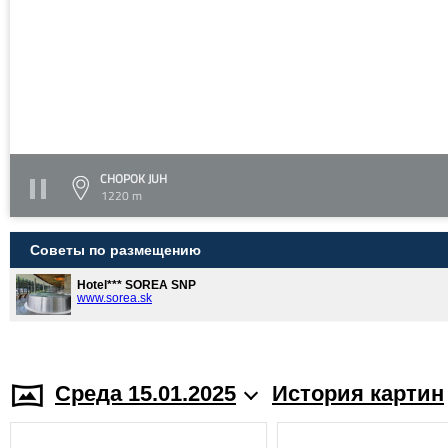
CHOPOK JUH
1220 m
Советы по размещению
Hotel*** SOREA SNP
www.sorea.sk
Среда 15.01.2025
История картин