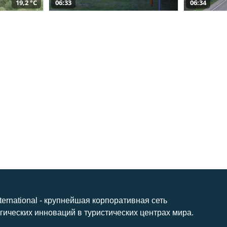
19,2 °C
06:33
06:34
nternational - крупнейшая корпоративная сеть
гических инноваций в туристических центрах мира.