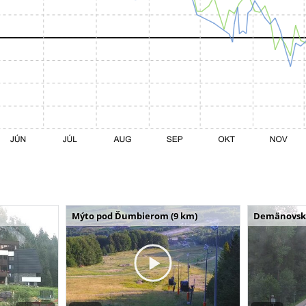
Mýto pod Ďumbierom (9 km)
Demänovská 