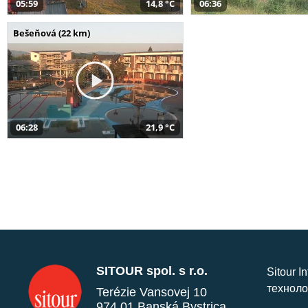
05:59
14,8 °C
06:36
Bešeňová (22 km)
06:28
21,9 °C
SITOUR spol. s r.o.
Sitour I
техноло
Terézie Vansovej 10
974 01 Banská Bystrica