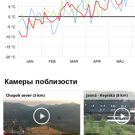
Камеры поблизости
Chopok sever (3 km)
Jasná - Repiská (8 km)