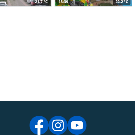
21,7 °C
13:39
22,2 °C