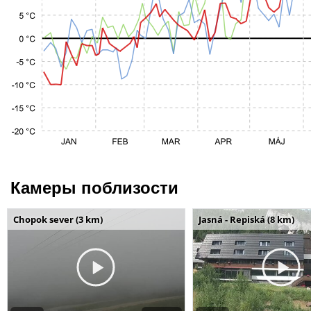
Камеры поблизости
Chopok sever (3 km)
Jasná - Repiská (8 km)