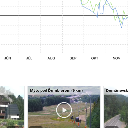
Mýto pod Ďumbierom (9 km)
Demänovská 