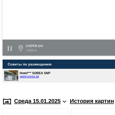
CHOPOK JUH
1220 m
Советы по размещению
Hotel*** SOREA SNP
www.sorea.sk
Среда 15.01.2025
История картин