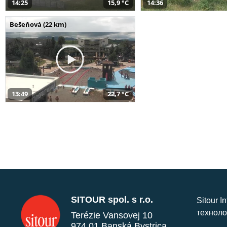
14:25
15,9 °C
14:36
Bešeňová (22 km)
13:49
22,7 °C
SITOUR spol. s r.o.
Sitour I
техноло
Terézie Vansovej 10
974 01 Banská Bystrica