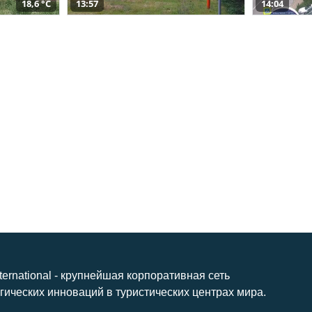
18,6 °C
13:57
14:04
nternational - крупнейшая корпоративная сеть
гических инноваций в туристических центрах мира.