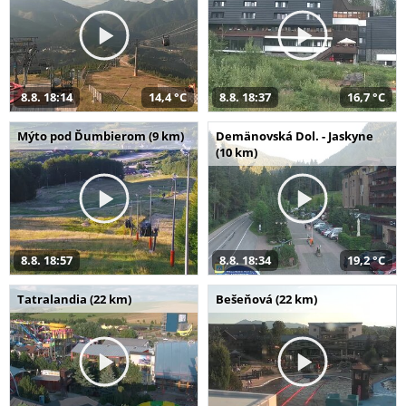
8.8. 18:14
14,4 °C
8.8. 18:37
16,7 °C
Mýto pod Ďumbierom (9 km)
Demänovská Dol. - Jaskyne
(10 km)
8.8. 18:57
8.8. 18:34
19,2 °C
Tatralandia (22 km)
Bešeňová (22 km)