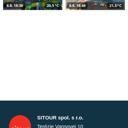
8.8. 18:38
20,5 °C
8.8. 18:48
21,3 °C
SITOUR spol. s r.o.
Terézie Vansovej 10