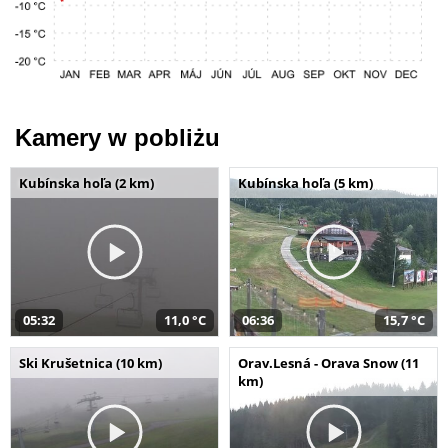
Kamery w pobliżu
Kubínska hoľa (2 km)
Kubínska hoľa (5 km)
05:32
11,0 °C
06:36
15,7 °C
Ski Krušetnica (10 km)
Orav.Lesná - Orava Snow (11
km)