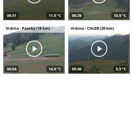
06:31
11,5 °C
06:29
10,9 °C
Vrátna - Paseky (18 km)
Vrátna - CHLEB (20 km)
06:04
14,8 °C
05:40
5,5 °C