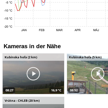
Kameras in der Nähe
Kubínska hoľa (2 km)
Kubínska hoľa (5 km)
08:27
16,9 °C
08:52
Vrátna - CHLEB (20 km)