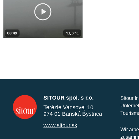
08:49
13,3 °C
SITOUR spol. s r.o.
Sitour I
Unterne
Terézie Vansovej 10
Tourism
974 01 Banská Bystrica
www.sitour.sk
Wir arbe
zusamme