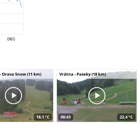
- Orava Snow (11 km)
Vrátna - Paseky (18 km)
18,1 °C
08:43
22,4 °C