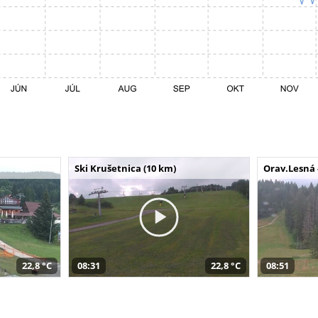
Ski Krušetnica (10 km)
Orav.Lesná 
22,8 °C
08:31
22,8 °C
08:51