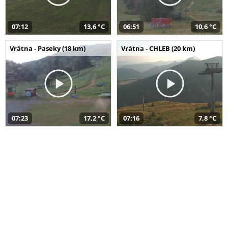
07:12
13,6 °C
06:51
10,6 °C
Vrátna - Paseky (18 km)
Vrátna - CHLEB (20 km)
07:23
17,2 °C
07:16
7,8 °C