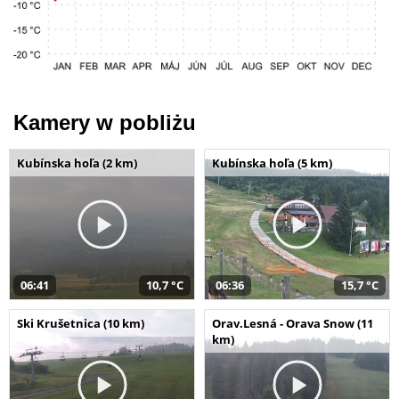
Kamery w pobliżu
Kubínska hoľa (2 km)
Kubínska hoľa (5 km)
06:41
10,7 °C
06:36
15,7 °C
Ski Krušetnica (10 km)
Orav.Lesná - Orava Snow (11
km)