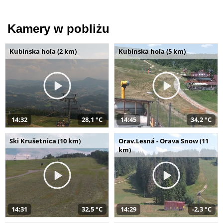
Kamery w pobliżu
Kubínska hoľa (2 km)
Kubínska hoľa (5 km)
14:32
28,1 °C
14:45
34,2 °C
Ski Krušetnica (10 km)
Orav.Lesná - Orava Snow (11
km)
14:31
32,5 °C
14:29
-2,3 °C