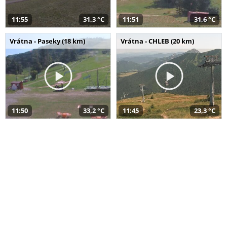
11:55
31,3 °C
11:51
31,6 °C
Vrátna - Paseky (18 km)
Vrátna - CHLEB (20 km)
11:50
33,2 °C
11:45
23,3 °C