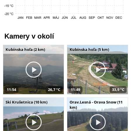
Kamery v okolí
Kubínska hoľa (2 km)
Kubínska hoľa (5 km)
11:54
26,7 °C
11:49
33,9 °C
Ski Krušetnica (10 km)
Orav.Lesná - Orava Snow (11
km)