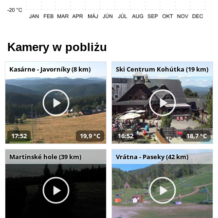
Kamery w pobliżu
Kasárne - Javorníky (8 km)
Ski Centrum Kohútka (19 km)
17:52
19,9 °C
16:52
18,7 °C
Martinské hole (39 km)
Vrátna - Paseky (42 km)