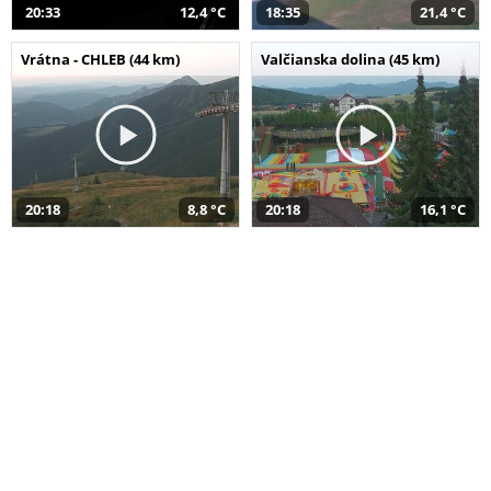
20:33
12,4 °C
18:35
21,4 °C
Vrátna - CHLEB (44 km)
Valčianska dolina (45 km)
20:18
8,8 °C
20:18
16,1 °C