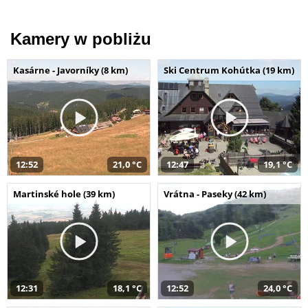
Kamery w pobliżu
Kasárne - Javorníky (8 km)
Ski Centrum Kohútka (19 km)
12:52
21,0 °C
12:47
19,1 °C
Martinské hole (39 km)
Vrátna - Paseky (42 km)
12:31
18,1 °C
12:52
24,0 °C