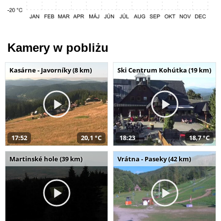
Kamery w pobliżu
Kasárne - Javorníky (8 km)
Ski Centrum Kohútka (19 km)
17:52
20,1 °C
18:23
18,7 °C
Martinské hole (39 km)
Vrátna - Paseky (42 km)