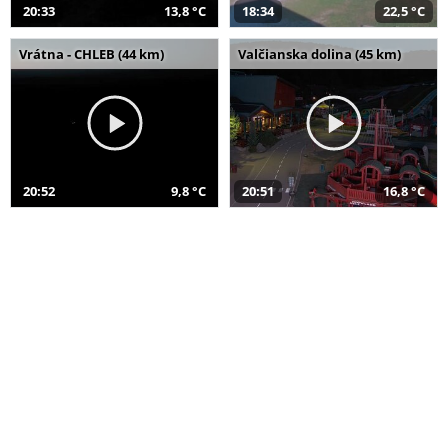
20:33
13,8 °C
18:34
22,5 °C
Vrátna - CHLEB (44 km)
Valčianska dolina (45 km)
20:52
9,8 °C
20:51
16,8 °C