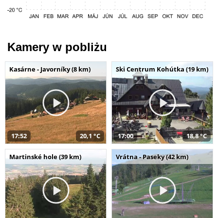
Kamery w pobliżu
Kasárne - Javorníky (8 km)
Ski Centrum Kohútka (19 km)
17:52
20,1 °C
17:00
18,8 °C
Martinské hole (39 km)
Vrátna - Paseky (42 km)