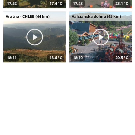
17:52
17,4 °C
17:48
23,1 °C
Vrátna - CHLEB (44 km)
Valčianska dolina (45 km)
18:11
13,6 °C
18:10
20,5 °C