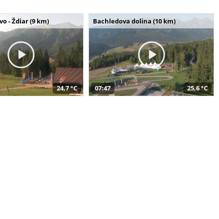
o - Ždiar (9 km)
Bachledova dolina (10 km)
24,7 °C
07:47
25,6 °C