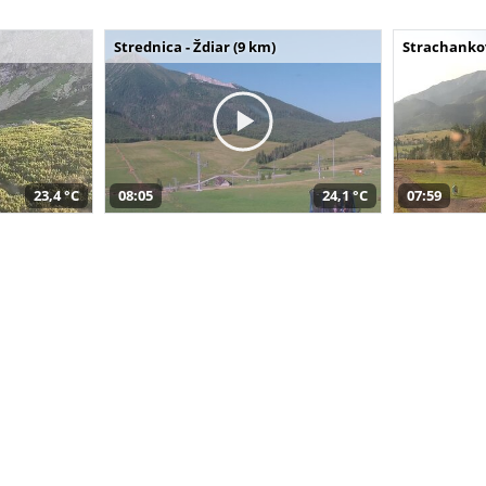
Strednica - Ždiar (9 km)
Strachankov
23,4 °C
08:05
24,1 °C
07:59