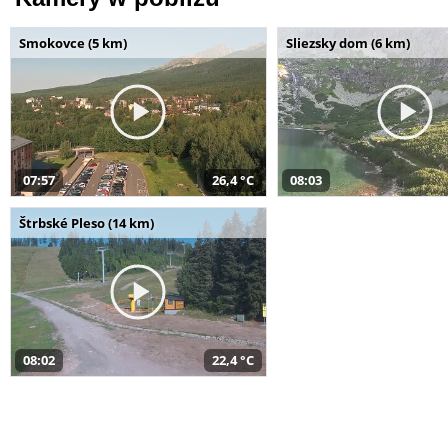
Smokovce (5 km)
Sliezsky dom (6 km)
07:57
26,4 °C
08:03
Štrbské Pleso (14 km)
08:02
22,4 °C