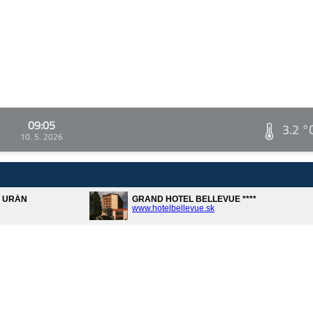
09:05
3.2 °
10. 5. 2026
A URÁN
GRAND HOTEL BELLEVUE ****
www.hotelbellevue.sk