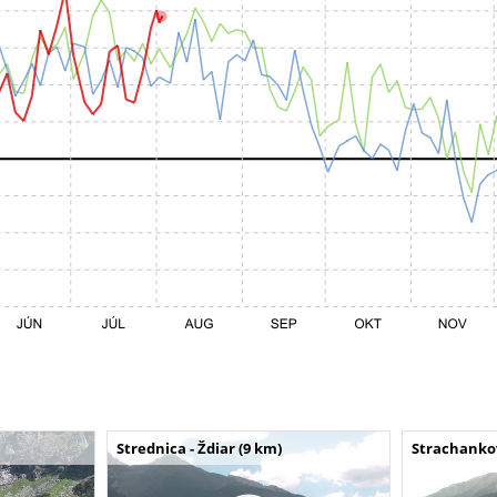
Strednica - Ždiar (9 km)
Strachankov