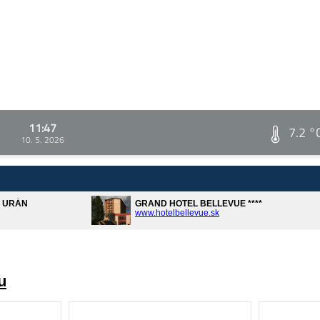
11:47
7.2 °
10. 5. 2026
A URÁN
GRAND HOTEL BELLEVUE ****
www.hotelbellevue.sk
u