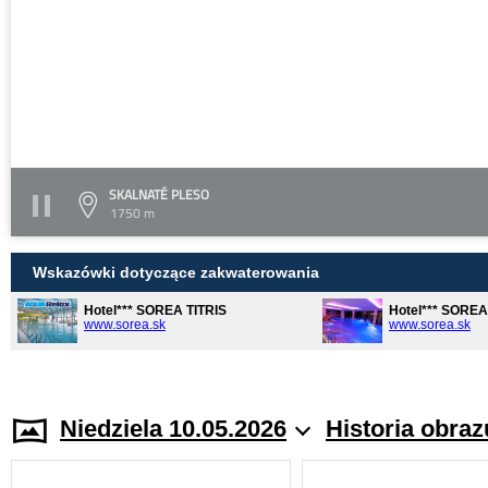
SKALNATÉ PLESO
1750 m
Wskazówki dotyczące zakwaterowania
Hotel*** SOREA TITRIS
Hotel*** SORE
www.sorea.sk
www.sorea.sk
Niedziela 10.05.2026
Historia obraz