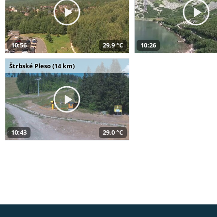
10:56
29,9 °C
10:26
Štrbské Pleso (14 km)
10:43
29,0 °C