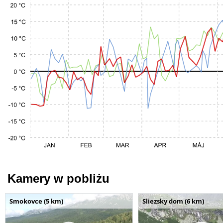
Kamery w pobliżu
Smokovce (5 km)
Sliezsky dom (6 km)