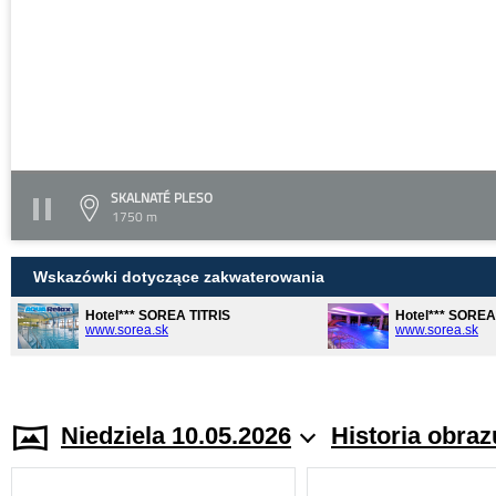
SKALNATÉ PLESO
1750 m
Wskazówki dotyczące zakwaterowania
Hotel*** SOREA TITRIS
Hotel*** SORE
www.sorea.sk
www.sorea.sk
Niedziela 10.05.2026
Historia obraz