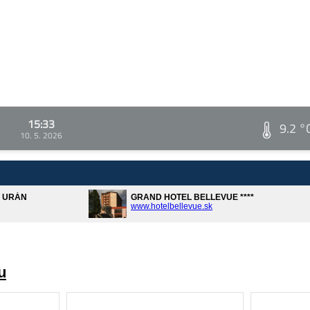
15:33
9.2 °
10. 5. 2026
A URÁN
GRAND HOTEL BELLEVUE ****
www.hotelbellevue.sk
u