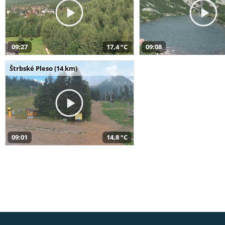
09:27
17,4 °C
09:08
Štrbské Pleso (14 km)
09:01
14,8 °C