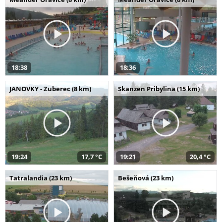
18:38
18:36
JANOVKY - Zuberec (8 km)
Skanzen Pribylina (15 km)
19:24
17,7 °C
19:21
20,4 °C
Tatralandia (23 km)
Bešeňová (23 km)