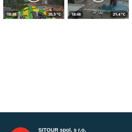
18:38
20,5 °C
18:48
21,4 °C
SITOUR spol. s r.o.