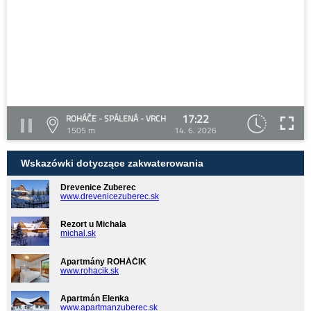
17:22
ROHÁČE - SPÁLENÁ - VRCH
1505 m
14. 6. 2026
Wskazówki dotyczące zakwaterowania
Drevenice Zuberec
www.drevenicezuberec.sk
Rezort u Michala
michal.sk
Apartmány ROHÁČIK
www.rohacik.sk
Apartmán Elenka
www.apartmanzuberec.sk