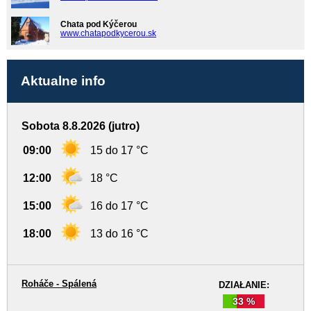
Chata pod Kýčerou
www.chatapodkycerou.sk
Aktualne info
Sobota 8.8.2026 (jutro)
09:00
15 do 17 °C
12:00
18 °C
15:00
16 do 17 °C
18:00
13 do 16 °C
Roháče - Spálená
DZIAŁANIE:
33 %