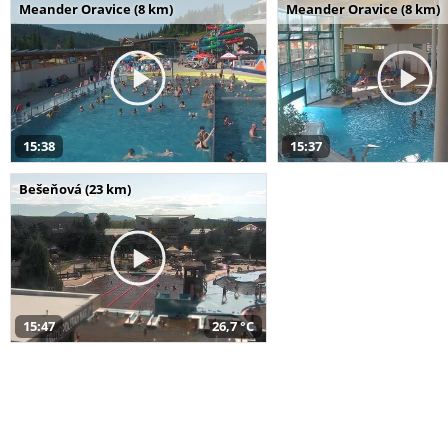
Meander Oravice (8 km)
Meander Oravice (8 km)
15:38
15:37
Bešeňová (23 km)
15:47
26,7 °C