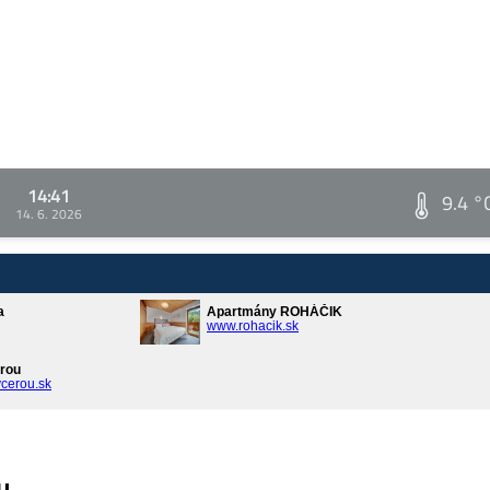
14:41
9.4 °
14. 6. 2026
a
Apartmány ROHÁČIK
www.rohacik.sk
rou
cerou.sk
u