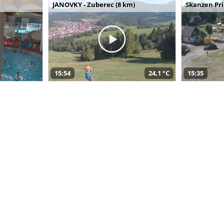
JANOVKY - Zuberec (8 km)
Skanzen Pri
15:54
24,1 °C
15:35