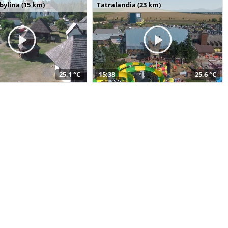
bylina (15 km)
Tatralandia (23 km)
25,1 °C
15:38
25,6 °C