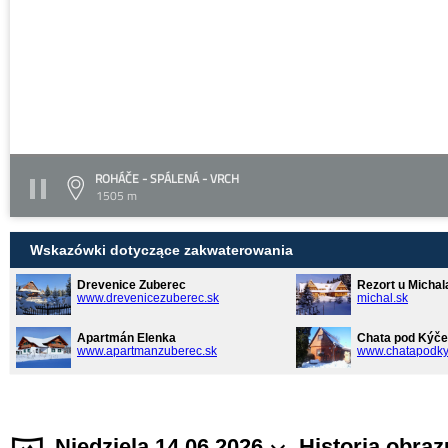
ROHÁČE - SPÁLENÁ - VRCH
1505 m
Wskazówki dotyczące zakwaterowania
Drevenice Zuberec
Rezort u Michal
www.drevenicezuberec.sk
michal.sk
Apartmán Elenka
Chata pod Kýče
www.apartmanzuberec.sk
www.chatapodky
Niedziela 14.06.2026
Historia obraz