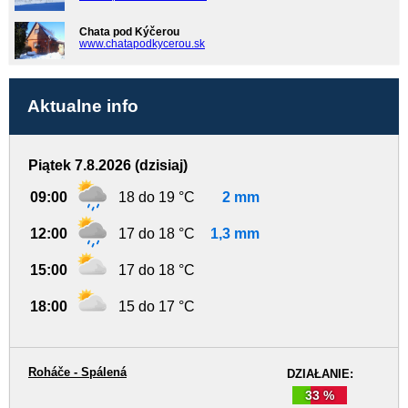
Chata pod Kýčerou
www.chatapodkycerou.sk
Aktualne info
Piątek 7.8.2026 (dzisiaj)
09:00
18 do 19 °C
2 mm
12:00
17 do 18 °C
1,3 mm
15:00
17 do 18 °C
18:00
15 do 17 °C
Roháče - Spálená
DZIAŁANIE:
33 %