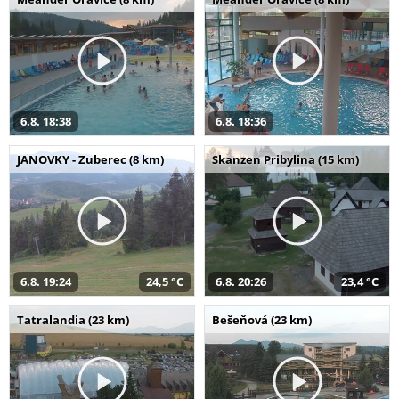
6.8. 18:38
6.8. 18:36
JANOVKY - Zuberec (8 km)
Skanzen Pribylina (15 km)
6.8. 19:24
24,5 °C
6.8. 20:26
23,4 °C
Tatralandia (23 km)
Bešeňová (23 km)