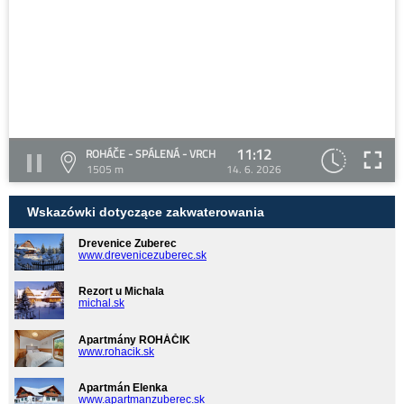
11:12
ROHÁČE - SPÁLENÁ - VRCH
1505 m
14. 6. 2026
Wskazówki dotyczące zakwaterowania
Drevenice Zuberec
www.drevenicezuberec.sk
Rezort u Michala
michal.sk
Apartmány ROHÁČIK
www.rohacik.sk
Apartmán Elenka
www.apartmanzuberec.sk