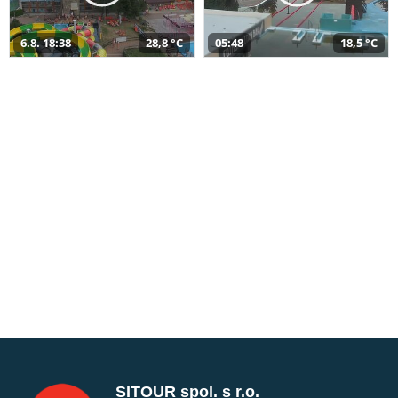
6.8. 18:38
28,8 °C
05:48
18,5 °C
SITOUR spol. s r.o.