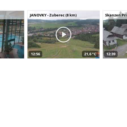
JANOVKY - Zuberec (8 km)
Skanzen Pri
12:56
21,6 °C
12:39