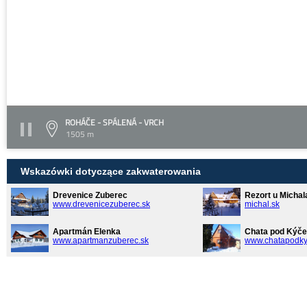
ROHÁČE - SPÁLENÁ - VRCH
1505 m
Wskazówki dotyczące zakwaterowania
Drevenice Zuberec
Rezort u Michal
www.drevenicezuberec.sk
michal.sk
Apartmán Elenka
Chata pod Kýče
www.apartmanzuberec.sk
www.chatapodky