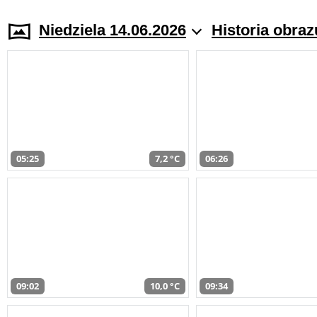
Niedziela 14.06.2026
Historia obraz
05:25
7,2 °C
06:26
09:02
10,0 °C
09:34