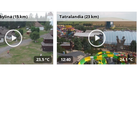
bylina (15 km)
Tatralandia (23 km)
23,5 °C
12:40
24,1 °C