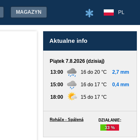
MAGAZYN
PL
Aktualne info
Piątek 7.8.2026 (dzisiaj)
13:00
16 do 20 °C
2,7 mm
15:00
16 do 17 °C
0,4 mm
18:00
15 do 17 °C
Roháče - Spálená
DZIAŁANIE:
33 %