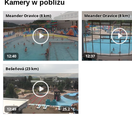
Kamery w pobliżu
Meander Oravice (8 km)
Meander Oravice (8 km)
12:40
12:37
Bešeňová (23 km)
12:49
25,2 °C