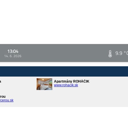
13:04
9.9 °
14. 6. 2026
a
Apartmány ROHÁČIK
www.rohacik.sk
rou
cerou.sk