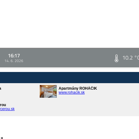
16:17
10.2 °
14. 6. 2026
a
Apartmány ROHÁČIK
www.rohacik.sk
rou
cerou.sk
u