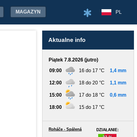
MAGAZYN
PL
Aktualne info
Piątek 7.8.2026 (jutro)
09:00
16 do 17 °C
1,4 mm
12:00
18 do 20 °C
1,1 mm
15:00
17 do 18 °C
0,6 mm
18:00
15 do 17 °C
Roháče - Spálená
DZIAŁANIE:
33 %