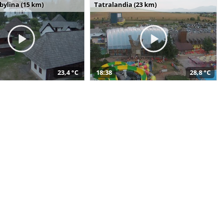
bylina (15 km)
Tatralandia (23 km)
23,4 °C
18:38
28,8 °C