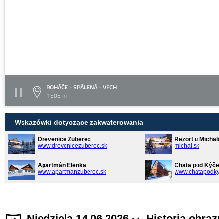
ROHÁČE - SPÁLENÁ - VRCH
1505 m
Wskazówki dotyczące zakwaterowania
Drevenice Zuberec
Rezort u Michal
www.drevenicezuberec.sk
michal.sk
Apartmán Elenka
Chata pod Kýče
www.apartmanzuberec.sk
www.chatapodky
Niedziela 14.06.2026
Historia obraz