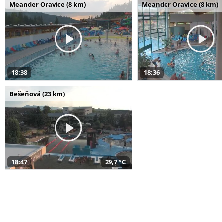
Meander Oravice (8 km)
Meander Oravice (8 km)
18:38
18:36
Bešeňová (23 km)
18:47
29,7 °C