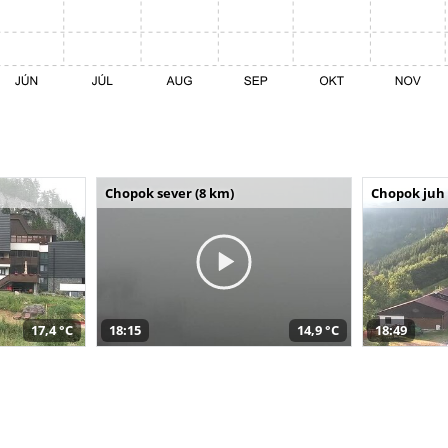
Chopok sever (8 km)
Chopok juh 
17,4 °C
18:15
14,9 °C
18:49