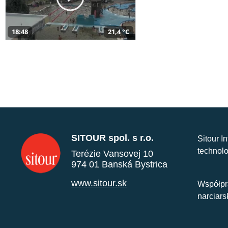
18:48
21,4 °C
SITOUR spol. s r.o.
Sitour I
technolo
Terézie Vansovej 10
974 01 Banská Bystrica
www.sitour.sk
Współpr
narciars