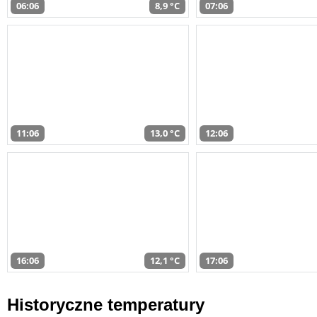
06:06
8,9 °C
07:06
11:06
13,0 °C
12:06
16:06
12,1 °C
17:06
Historyczne temperatury