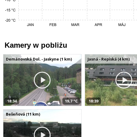
Kamery w pobliżu
Demänovská Dol. - Jaskyne (1 km)
Jasná - Repiská (4 km)
18:34
19,7 °C
18:39
Bešeňová (11 km)