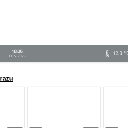
18:06
12.3 °
11. 5. 2026
brazu