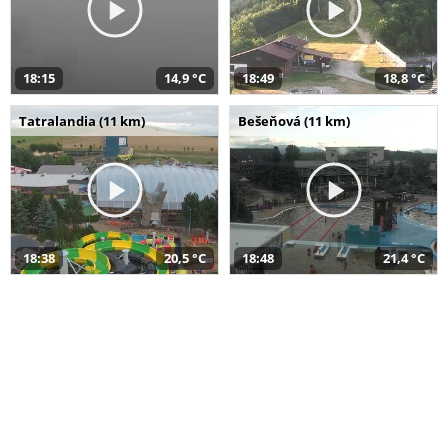
18:15
14,9 °C
18:49
18,8 °C
Tatralandia (11 km)
Bešeňová (11 km)
18:38
20,5 °C
18:48
21,4 °C