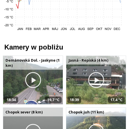
Kamery w pobliżu
Demänovská Dol. - Jaskyne (1
Jasná - Repiská (4 km)
km)
18:34
19,7 °C
18:39
17,4 °C
Chopok sever (8 km)
Chopok juh (11 km)