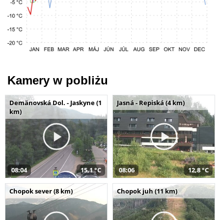
Kamery w pobliżu
Demänovská Dol. - Jaskyne (1
Jasná - Repiská (4 km)
km)
08:04
15,1 °C
08:06
12,8 °C
Chopok sever (8 km)
Chopok juh (11 km)