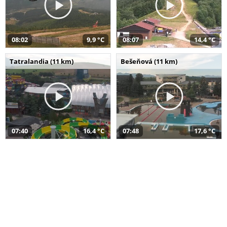
08:02
9,9 °C
08:07
14,4 °C
Tatralandia (11 km)
Bešeňová (11 km)
07:40
16,4 °C
07:48
17,6 °C