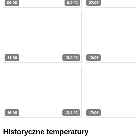
06:06
8,9 °C
07:06
11:06
13,0 °C
12:06
16:06
12,1 °C
17:06
Historyczne temperatury