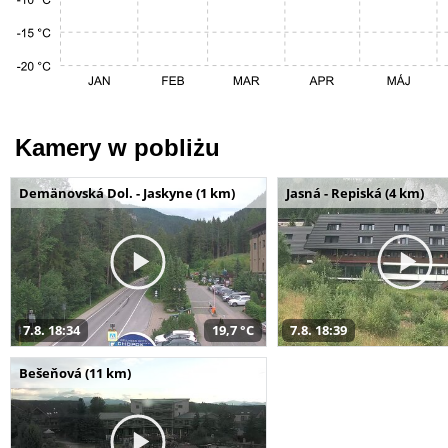
Kamery w pobliżu
Demänovská Dol. - Jaskyne (1 km)
Jasná - Repiská (4 km)
7.8. 18:34
19,7 °C
7.8. 18:39
Bešeňová (11 km)