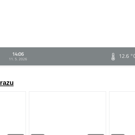
14:06
12.6 °
11. 5. 2026
brazu