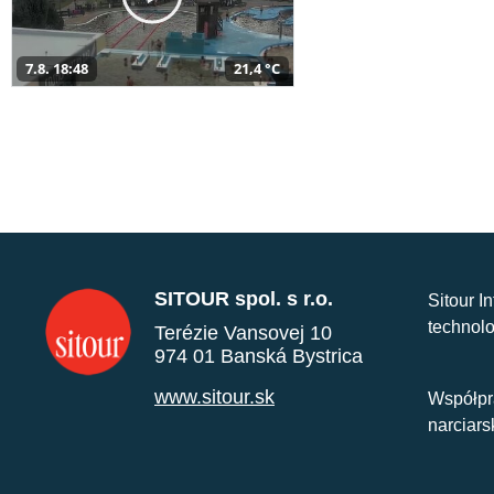
7.8. 18:48
21,4 °C
SITOUR spol. s r.o.
Sitour I
technolo
Terézie Vansovej 10
974 01 Banská Bystrica
www.sitour.sk
Współpr
narciars