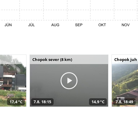
Chopok sever (8 km)
Chopok juh 
17,4 °C
7.8. 18:15
14,9 °C
7.8. 18:49