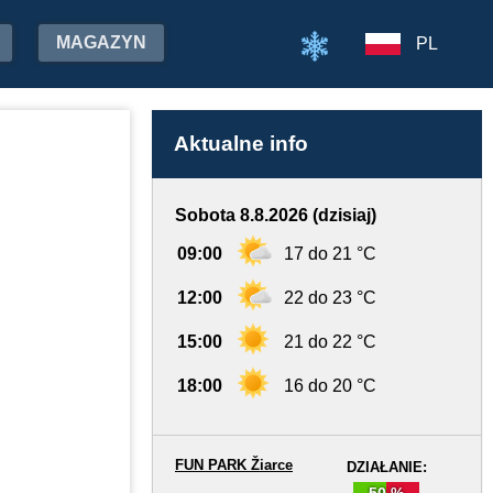
MAGAZYN
PL
Aktualne info
Sobota 8.8.2026 (dzisiaj)
09:00
17 do 21 °C
12:00
22 do 23 °C
15:00
21 do 22 °C
18:00
16 do 20 °C
FUN PARK Žiarce
DZIAŁANIE:
50 %