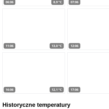
06:06
8,9 °C
07:06
11:06
13,0 °C
12:06
16:06
12,1 °C
17:06
Historyczne temperatury