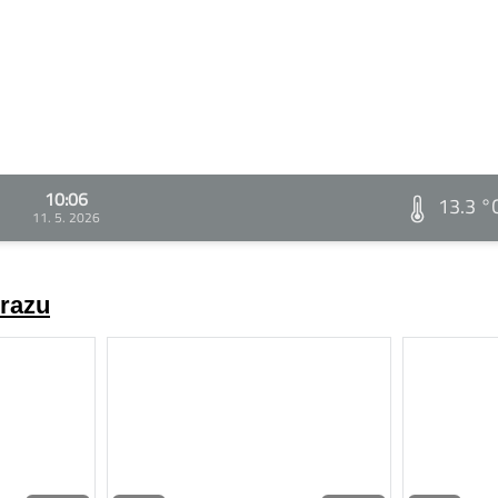
10:06
13.3 °
11. 5. 2026
brazu