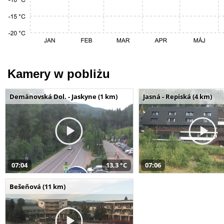
Kamery w pobliżu
Demänovská Dol. - Jaskyne (1 km)
Jasná - Repiská (4 km)
07:04
13,3 °C
07:06
Bešeňová (11 km)