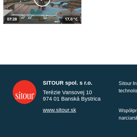
07:28
17,0 °C
SITOUR spol. s r.o.
Sitour I
technolo
Terézie Vansovej 10
974 01 Banská Bystrica
www.sitour.sk
Współpr
narciars