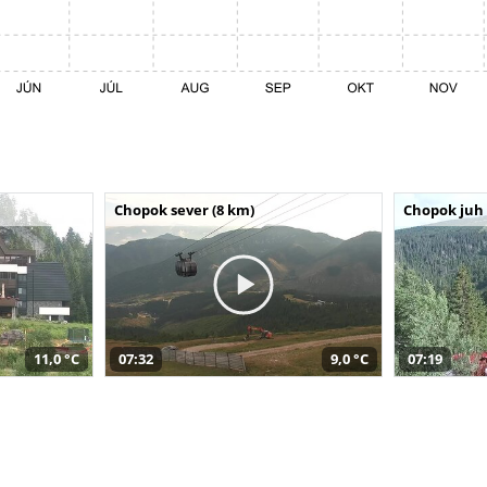
Chopok sever (8 km)
Chopok juh 
11,0 °C
07:32
9,0 °C
07:19