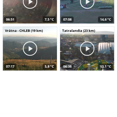
06:51
7,5 °C
07:08
14,6 °C
Vrátna - CHLEB (19 km)
Tatralandia (23 km)
07:17
5,8 °C
06:38
13,1 °C