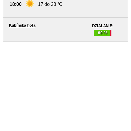
18:00
17 do 23 °C
Kubínska hoľa
DZIAŁANIE:
90 %