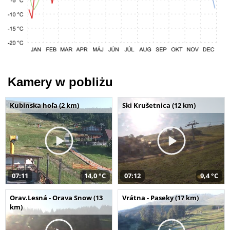
Kamery w pobliżu
Kubínska hoľa (2 km)
Ski Krušetnica (12 km)
07:11
14,0 °C
07:12
9,4 °C
Orav.Lesná - Orava Snow (13
Vrátna - Paseky (17 km)
km)