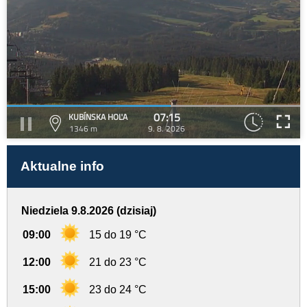
07:15
KUBÍNSKA HOĽA
1346 m
9. 8. 2026
Aktualne info
Niedziela 9.8.2026 (dzisiaj)
09:00
15 do 19 °C
12:00
21 do 23 °C
15:00
23 do 24 °C