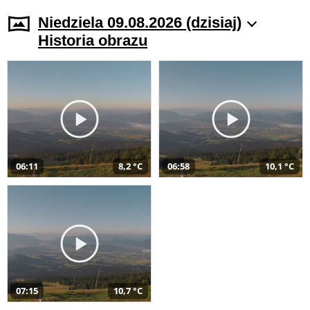
Niedziela 09.08.2026 (dzisiaj)
Historia obrazu
06:11
8,2 °C
06:58
10,1 °C
07:15
10,7 °C