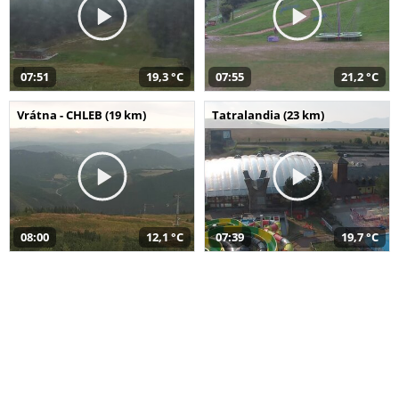
07:51
19,3 °C
07:55
21,2 °C
Vrátna - CHLEB (19 km)
Tatralandia (23 km)
08:00
12,1 °C
07:39
19,7 °C