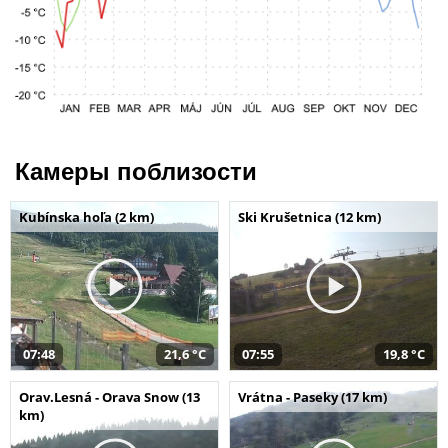
Камеры поблизости
Kubínska hoľa (2 km)
Ski Krušetnica (12 km)
07:48
21,6 °C
07:55
19,8 °C
Orav.Lesná - Orava Snow (13
Vrátna - Paseky (17 km)
km)