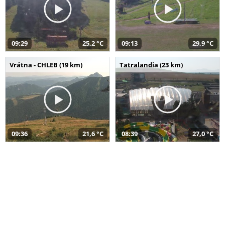
09:29
25,2 °C
09:13
29,9 °C
Vrátna - CHLEB (19 km)
Tatralandia (23 km)
09:36
21,6 °C
08:39
27,0 °C