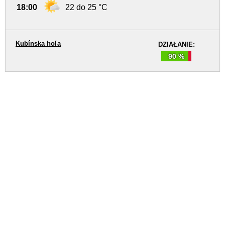
18:00
22 do 25 °C
Kubínska hoľa
DZIAŁANIE:
90 %