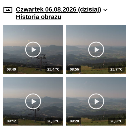
Czwartek 06.08.2026 (dzisiaj)
Historia obrazu
08:40
25,4 °C
08:56
25,7 °C
09:12
26,3 °C
09:28
26,8 °C