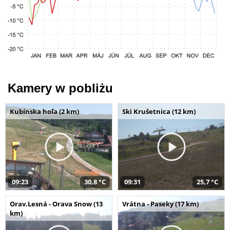
Kamery w pobliżu
Kubínska hoľa (2 km)
Ski Krušetnica (12 km)
09:23
30,8 °C
09:31
25,7 °C
Orav.Lesná - Orava Snow (13
Vrátna - Paseky (17 km)
km)