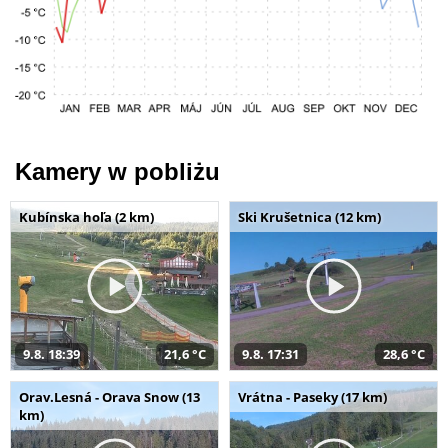
Kamery w pobliżu
Kubínska hoľa (2 km)
Ski Krušetnica (12 km)
9.8. 18:39
21,6 °C
9.8. 17:31
28,6 °C
Orav.Lesná - Orava Snow (13
Vrátna - Paseky (17 km)
km)