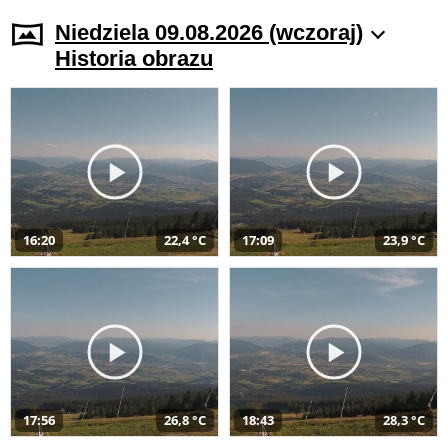
Niedziela 09.08.2026 (wczoraj)
Historia obrazu
16:20
22,4 °C
17:09
23,9 °C
17:56
26,8 °C
18:43
28,3 °C