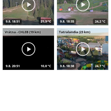
9.8. 18:51
21,3 °C
9.8. 18:35
24,2 °C
Vrátna - CHLEB (19 km)
Tatralandia (23 km)
9.8. 20:51
10,8 °C
9.8. 18:38
24,7 °C