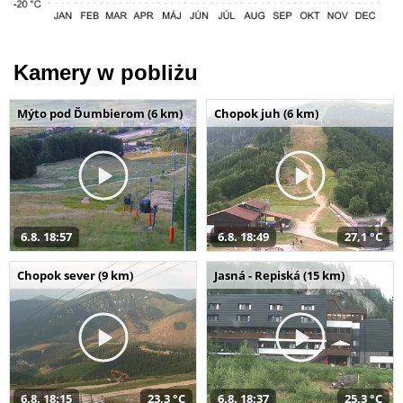
Kamery w pobliżu
Mýto pod Ďumbierom (6 km)
Chopok juh (6 km)
6.8. 18:57
6.8. 18:49
27,1 °C
Chopok sever (9 km)
Jasná - Repiská (15 km)
6.8. 18:15
23,3 °C
6.8. 18:37
25,3 °C