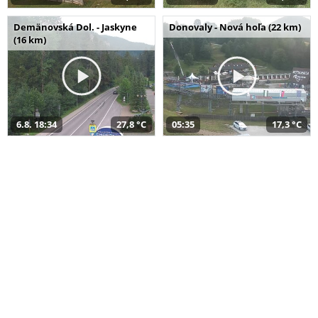
Demänovská Dol. - Jaskyne
Donovaly - Nová hoľa (22 km)
(16 km)
6.8. 18:34
27,8 °C
05:35
17,3 °C