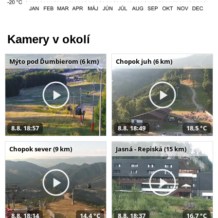
Kamery v okolí
Mýto pod Ďumbierom (6 km)
Chopok juh (6 km)
8.8. 18:57
8.8. 18:49
18,5 °C
Chopok sever (9 km)
Jasná - Repiská (15 km)
8.8. 18:14
14,4 °C
8.8. 18:37
16,7 °C