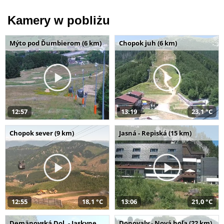
Kamery w pobliżu
Mýto pod Ďumbierom (6 km)
Chopok juh (6 km)
12:57
13:19
23,1 °C
Chopok sever (9 km)
Jasná - Repiská (15 km)
12:55
18,1 °C
13:06
21,0 °C
Demänovská Dol. - Jaskyne
Donovaly - Nová hoľa (22 km)