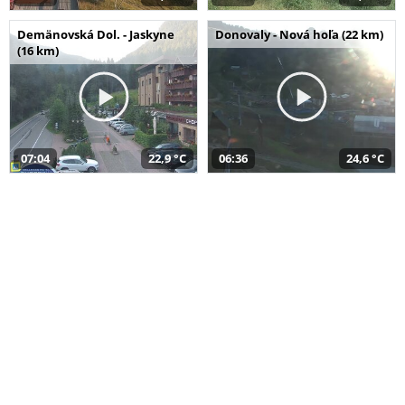
Demänovská Dol. - Jaskyne
Donovaly - Nová hoľa (22 km)
(16 km)
07:04
22,9 °C
06:36
24,6 °C