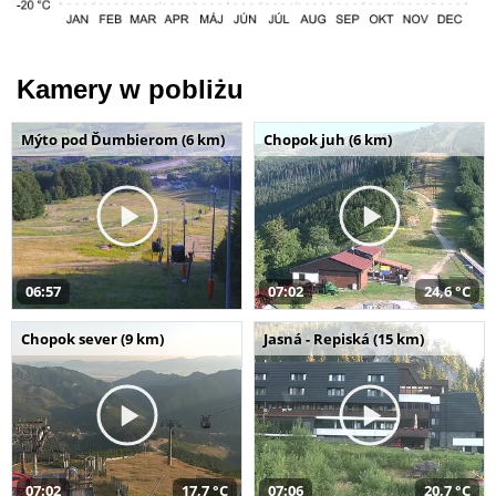
Kamery w pobliżu
Mýto pod Ďumbierom (6 km)
Chopok juh (6 km)
06:57
07:02
24,6 °C
Chopok sever (9 km)
Jasná - Repiská (15 km)
07:02
17,7 °C
07:06
20,7 °C