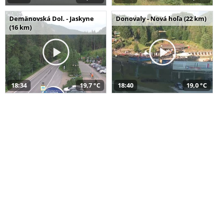
Demänovská Dol. - Jaskyne
Donovaly - Nová hoľa (22 km)
(16 km)
18:34
19,7 °C
18:40
19,0 °C