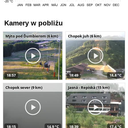
Kamery w pobliżu
Mýto pod Ďumbierom (6 km)
Chopok juh (6 km)
18:57
18:49
18,8 °C
Chopok sever (9 km)
Jasná - Repiská (15 km)
18:15
14,9 °C
18:39
17,4 °C