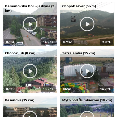
Demänovská Dol. - Jaskyne (2
Chopok sever (5 km)
km)
07:34
14,2 °C
07:32
9,0 °C
Chopok juh (8 km)
Tatralandia (15 km)
07:19
13,2 °C
06:41
14,7 °C
Bešeňová (15 km)
Mýto pod Ďumbierom (18 km)