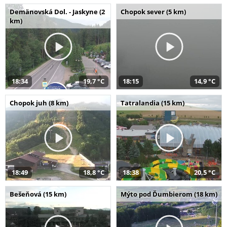
Demänovská Dol. - Jaskyne (2
Chopok sever (5 km)
km)
18:34
19,7 °C
18:15
14,9 °C
Chopok juh (8 km)
Tatralandia (15 km)
18:49
18,8 °C
18:38
20,5 °C
Bešeňová (15 km)
Mýto pod Ďumbierom (18 km)