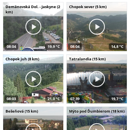
Demänovská Dol. - Jaskyne (2
Chopok sever (5 km)
km)
08:04
19,9 °C
08:04
14,8 °C
Chopok juh (8 km)
Tatralandia (15 km)
08:03
21,0 °C
07:39
19,7 °C
Bešeňová (15 km)
Mýto pod Ďumbierom (18 km)