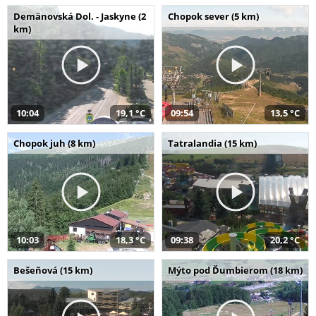
Demänovská Dol. - Jaskyne (2
Chopok sever (5 km)
km)
10:04
19,1 °C
09:54
13,5 °C
Chopok juh (8 km)
Tatralandia (15 km)
10:03
18,3 °C
09:38
20,2 °C
Bešeňová (15 km)
Mýto pod Ďumbierom (18 km)