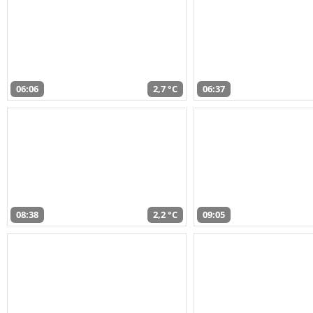
06:06
2,7 °C
06:37
08:38
2,2 °C
09:05