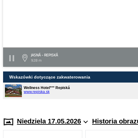
JASNÁ - REPISKÁ
928 m
Wskazówki dotyczące zakwaterowania
Wellness Hotel*** Repiská
www.repiska.sk
Niedziela 17.05.2026
Historia obraz