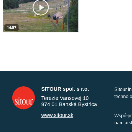
14:57
SITOUR spol. s r.o.
Sitour I
technolo
Terézie Vansovej 10
974 01 Banská Bystrica
www.sitour.sk
Współpr
narciars