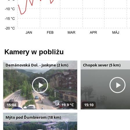
Kamery w pobliżu
Demänovská Dol. - Jaskyne (2 km)
Chopok sever (5 km)
15:04
19,9 °C
15:10
Mýto pod Ďumbierom (18 km)