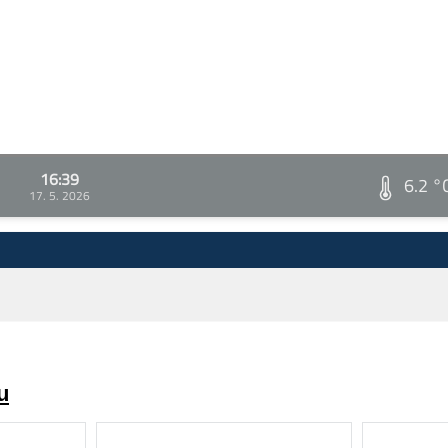
16:39
6.2 °
17. 5. 2026
u