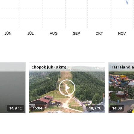
Chopok juh (8 km)
Tatralandia
14,9 °C
15:04
18,7 °C
14:38