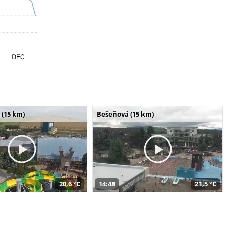
 (15 km)
Bešeňová (15 km)
20,6 °C
14:48
21,5 °C