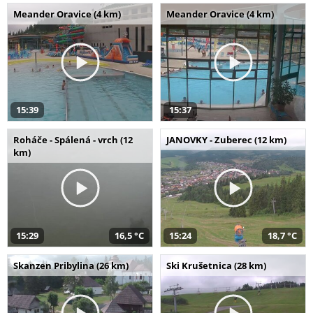
Meander Oravice (4 km)
Meander Oravice (4 km)
15:39
15:37
Roháče - Spálená - vrch (12
JANOVKY - Zuberec (12 km)
km)
15:29
16,5 °C
15:24
18,7 °C
Skanzen Pribylina (26 km)
Ski Krušetnica (28 km)