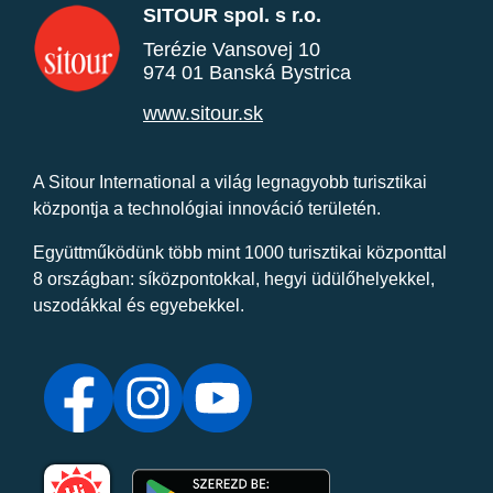
SITOUR spol. s r.o.
Terézie Vansovej 10
974 01 Banská Bystrica
www.sitour.sk
A Sitour International a világ legnagyobb turisztikai
központja a technológiai innováció területén.
Együttműködünk több mint 1000 turisztikai központtal
8 országban: síközpontokkal, hegyi üdülőhelyekkel,
uszodákkal és egyebekkel.