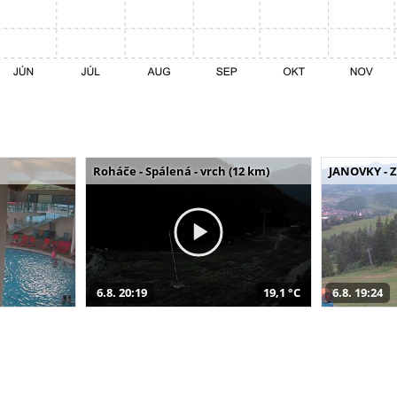
Roháče - Spálená - vrch (12 km)
JANOVKY - Z
6.8. 20:19
19,1 °C
6.8. 19:24