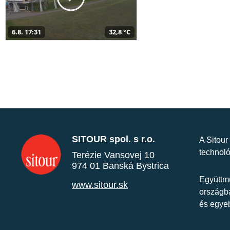
6.8. 17:31
32,8 °C
SITOUR spol. s r.o.
A Sitour
technoló
Terézie Vansovej 10
974 01 Banská Bystrica
Együttmű
www.sitour.sk
országba
és egye