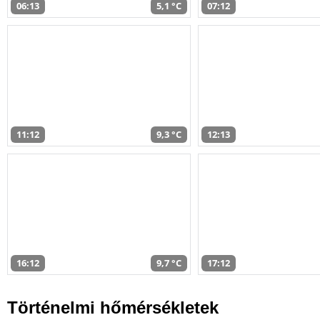
06:13
5,1 °C
07:12
11:12
9,3 °C
12:13
16:12
9,7 °C
17:12
Történelmi hőmérsékletek