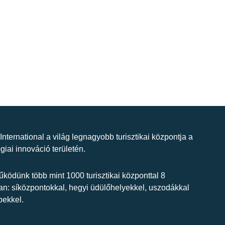
 International a világ legnagyobb turisztikai központja a
giai innováció területén.
ködünk több mint 1000 turisztikai központtal 8
n: síközpontokkal, hegyi üdülőhelyekkel, uszodákkal
bekkel.