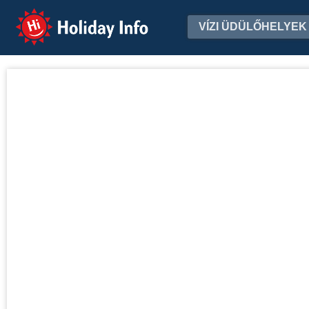
Holiday Info
VÍZI ÜDÜLŐHELYEK