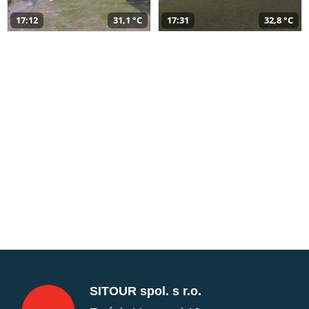
17:12
31,1 °C
17:31
32,8 °C
SITOUR spol. s r.o.