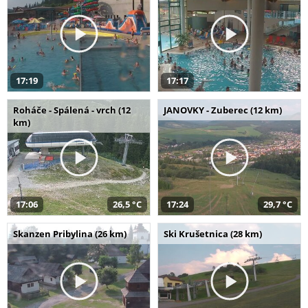
17:19
17:17
Roháče - Spálená - vrch (12
JANOVKY - Zuberec (12 km)
km)
17:06
26,5 °C
17:24
29,7 °C
Skanzen Pribylina (26 km)
Ski Krušetnica (28 km)