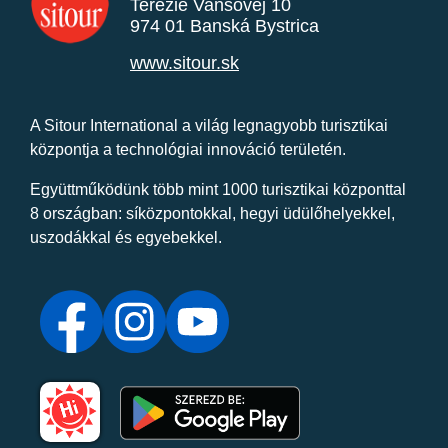
Terézie Vansovej 10
974 01 Banská Bystrica
www.sitour.sk
A Sitour International a világ legnagyobb turisztikai
központja a technológiai innováció területén.
Együttműködünk több mint 1000 turisztikai központtal
8 országban: síközpontokkal, hegyi üdülőhelyekkel,
uszodákkal és egyebekkel.