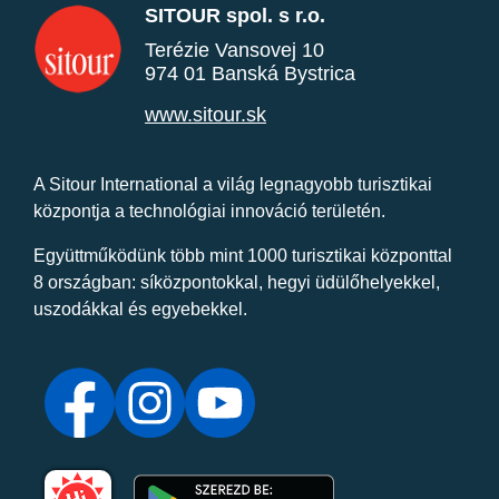
SITOUR spol. s r.o.
Terézie Vansovej 10
974 01 Banská Bystrica
www.sitour.sk
A Sitour International a világ legnagyobb turisztikai
központja a technológiai innováció területén.
Együttműködünk több mint 1000 turisztikai központtal
8 országban: síközpontokkal, hegyi üdülőhelyekkel,
uszodákkal és egyebekkel.