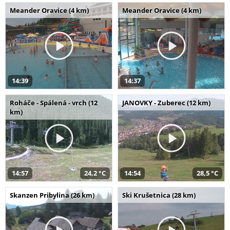
Meander Oravice (4 km)
Meander Oravice (4 km)
14:39
14:37
Roháče - Spálená - vrch (12
JANOVKY - Zuberec (12 km)
km)
14:57
24,2 °C
14:54
28,5 °C
Skanzen Pribylina (26 km)
Ski Krušetnica (28 km)