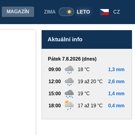
MAGAZÍN
ZIMA
LETO
CZ
Aktuální info
Pátek 7.8.2026 (dnes)
09:00
18 °C
1,3 mm
12:00
19 až 20 °C
2,6 mm
15:00
19 °C
1,4 mm
18:00
17 až 19 °C
0,4 mm