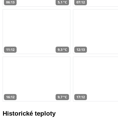
06:13
5,1 °C
07:12
11:12
9,3 °C
12:13
16:12
9,7 °C
17:12
Historické teploty