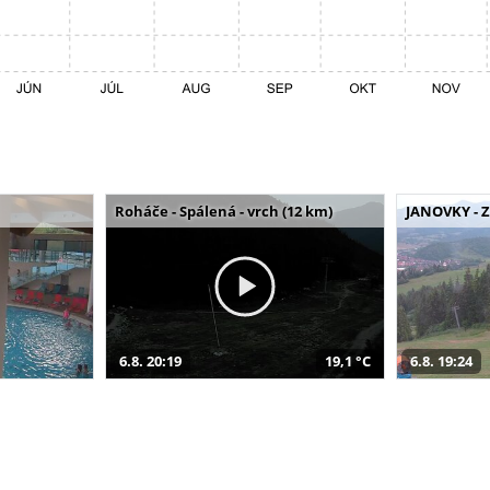
Roháče - Spálená - vrch (12 km)
JANOVKY - Z
6.8. 20:19
19,1 °C
6.8. 19:24