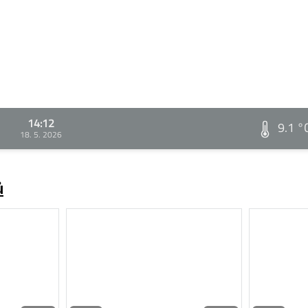
14:12
9.1 °
18. 5. 2026
ů