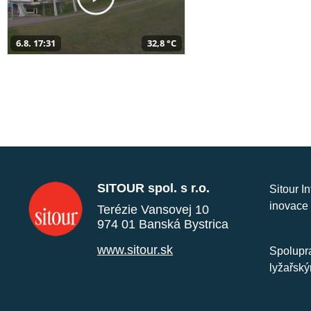
6.8. 17:31
32,8 °C
SITOUR spol. s r.o.
Sitour I
inovace 
Terézie Vansovej 10
974 01 Banská Bystrica
www.sitour.sk
Spolupra
lyžařský