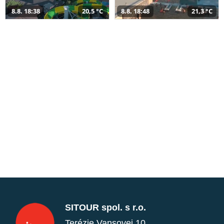
8.8. 18:38
20,5 °C
8.8. 18:48
21,3 °C
SITOUR spol. s r.o.
Terézie Vansovej 10